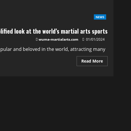
NEWS
lified look at the world’s martial arts sports
wuma-martialarts.com
01/01/2024
Martial arts sports are one of the most popular and beloved in the world, attracting many...
Read More